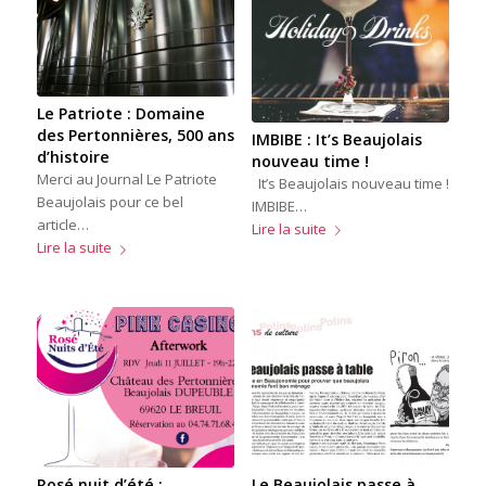
Le Patriote : Domaine
des Pertonnières, 500 ans
IMBIBE : It’s Beaujolais
d’histoire
nouveau time !
Merci au Journal Le Patriote
It’s Beaujolais nouveau time !
Beaujolais pour ce bel
IMBIBE…
article…
Lire la suite
Lire la suite
Rosé nuit d’été :
Le Beaujolais passe à