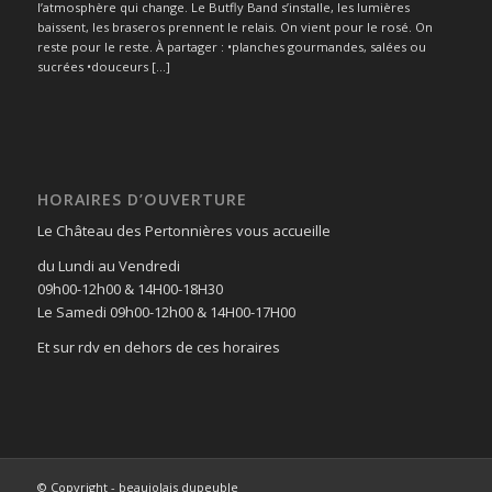
l’atmosphère qui change. Le Butfly Band s’installe, les lumières
baissent, les braseros prennent le relais. On vient pour le rosé. On
reste pour le reste. À partager : •planches gourmandes, salées ou
sucrées •douceurs […]
HORAIRES D’OUVERTURE
Le Château des Pertonnières vous accueille
du Lundi au Vendredi
09h00-12h00 & 14H00-18H30
Le Samedi 09h00-12h00 & 14H00-17H00
Et sur rdv en dehors de ces horaires
© Copyright - beaujolais dupeuble