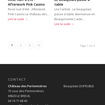
Afterwork Pink Casino
table
Rosé nuit d'été : Afterwork
Lire l'article : Le beaujolais
Pink Casino Le château des…
passe à table. Bienvenue en
Lire la suite
Beaujonomie L'acte…
Lire la suite
1
2
3
4
Page 1 sur 4
CONTACT
Château des Pertonnières
Beaujolais DUPEUBLE
15 cour des Pertonnières
69620 LE BREUIL
04 74 71 68 40