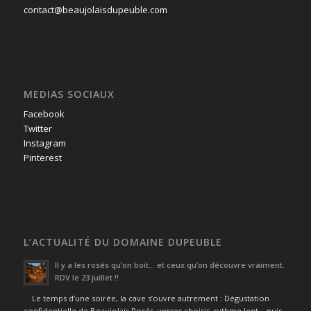
contact@beaujolaisdupeuble.com
MEDIAS SOCIAUX
Facebook
Twitter
Instagram
Pinterest
L’ACTUALITÉ DU DOMAINE DUPEUBLE
Il y a les rosés qu’on boit… et ceux qu’on découvre vraiment.
RDV le 23 juillet !!
Le temps d’une soirée, la cave s’ouvre autrement : Dégustation
confidentielle de Beaujolais Rosés, verres choisis, rythme lent… puis