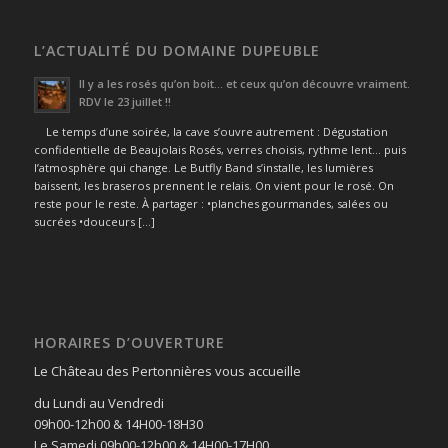
L’ACTUALITÉ DU DOMAINE DUPEUBLE
Il y a les rosés qu’on boit… et ceux qu’on découvre vraiment.
RDV le 23 juillet !!
Le temps d’une soirée, la cave s’ouvre autrement : Dégustation
confidentielle de Beaujolais Rosés, verres choisis, rythme lent… puis
l’atmosphère qui change. Le Butfly Band s’installe, les lumières
baissent, les braseros prennent le relais. On vient pour le rosé. On
reste pour le reste. À partager : •planches gourmandes, salées ou
sucrées •douceurs […]
HORAIRES D’OUVERTURE
Le Château des Pertonnières vous accueille
du Lundi au Vendredi
09h00-12h00 & 14H00-18H30
Le Samedi 09h00-12h00 & 14H00-17H00