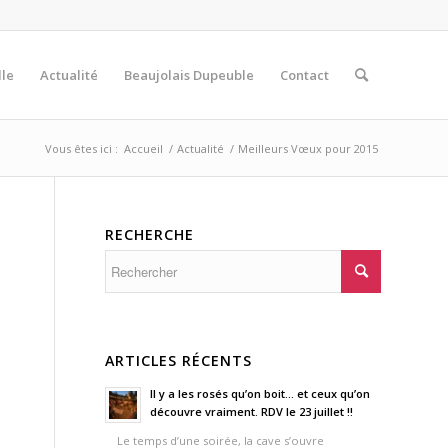
lle
Actualité
Beaujolais Dupeuble
Contact
Vous êtes ici :
Accueil
/
Actualité
/
Meilleurs Vœux pour 2015
RECHERCHE
ARTICLES RÉCENTS
Il y a les rosés qu’on boit… et ceux qu’on
découvre vraiment. RDV le 23 juillet !!
Le temps d’une soirée, la cave s’ouvre