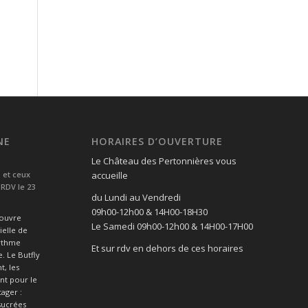
NE
HORAIRES D’OUVERTURE
Le Château des Pertonnières vous
… et ceux
accueille
RDV le 23
du Lundi au Vendredi
09h00-12h00 & 14H00-18H30
’ouvre
Le Samedi 09h00-12h00 & 14H00-17H00
ielle de
rythme
Et sur rdv en dehors de ces horaires
. Le Butfly
t, les
ent pour le
tager :
sucrées