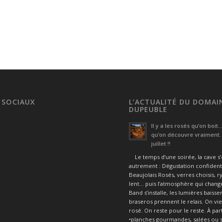
 SOCIAUX
L’ACTUALITÉ DU DOMAI
DUPEUBLE
Il y a les rosés qu’on boit
qu’on découvre vraiment. 
m
juillet !!
Le temps d’une soirée, la cave s
autrement : Dégustation confident
Beaujolais Rosés, verres choisis, 
lent… puis l’atmosphère qui change
Band s’installe, les lumières baissen
braseros prennent le relais. On vi
rosé. On reste pour le reste. À par
•planches gourmandes, salées ou 