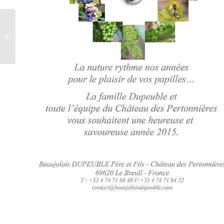
Le chef Philippe Lechat
recommande le
Beaujolais Rosé ROZ 7