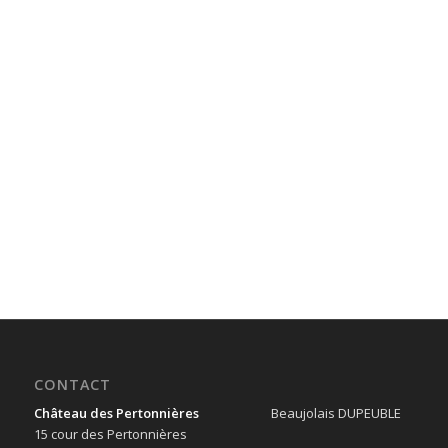
CONTACT
Château des Pertonnières
Beaujolais DUPEUBLE
15 cour des Pertonnières