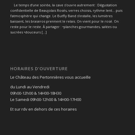
Le temps d’une soirée, la cave s’ouvre autrement : Dégustation
confidentielle de Beaujolais Rosés, verres choisis, rythme lent… puis
l’atmosphère qui change. Le Butfly Band s’installe, les lumières
baissent, les braseros prennent le relais. On vient pour le rosé. On
reste pour le reste. À partager : •planches gourmandes, salées ou
sucrées •douceurs […]
HORAIRES D’OUVERTURE
Le Château des Pertonnières vous accueille
du Lundi au Vendredi
09h00-12h00 & 14H00-18H30
Le Samedi 09h00-12h00 & 14H00-17H00
Et sur rdv en dehors de ces horaires