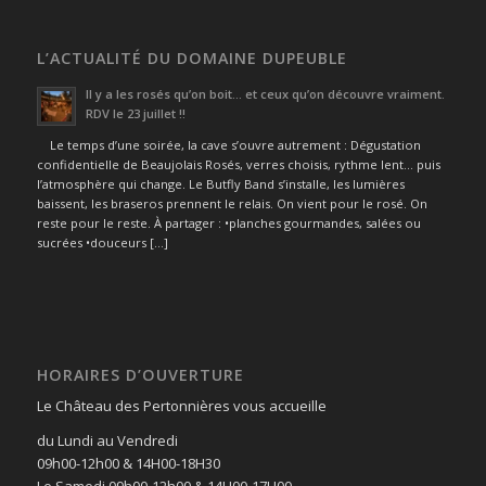
L’ACTUALITÉ DU DOMAINE DUPEUBLE
Il y a les rosés qu’on boit… et ceux qu’on découvre vraiment.
RDV le 23 juillet !!
Le temps d’une soirée, la cave s’ouvre autrement : Dégustation
confidentielle de Beaujolais Rosés, verres choisis, rythme lent… puis
l’atmosphère qui change. Le Butfly Band s’installe, les lumières
baissent, les braseros prennent le relais. On vient pour le rosé. On
reste pour le reste. À partager : •planches gourmandes, salées ou
sucrées •douceurs […]
HORAIRES D’OUVERTURE
Le Château des Pertonnières vous accueille
du Lundi au Vendredi
09h00-12h00 & 14H00-18H30
Le Samedi 09h00-12h00 & 14H00-17H00